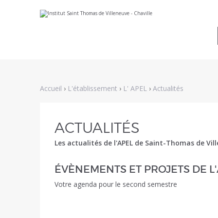
Aller
Outils
au
personnels
contenu.
|
Aller
à
la
navigation
Accueil
›
L'établissement
›
L' APEL
›
Actualités
ACTUALITÉS
Les actualités de l'APEL de Saint-Thomas de Vil
ÉVÈNEMENTS ET PROJETS DE L
Votre agenda pour le second semestre