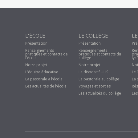
L'ÉCOLE
LE COLLÈGE
LE
Présentation
Présentation
Pré
Renseignements
Renseignements
Ren
pratiques et contacts de
pratiques et contacts du
pra
l'école
collège
lyc
Notre projet
Notre projet
Not
L'équipe éducative
Le dispositif ULIS
Le 
La pastorale à l'école
La pastorale au collège
La 
Les actualités de l'école
Voyages et sorties
Rés
Les actualités du collège
Les