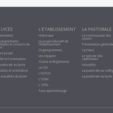
 LYCÉE
L'ÉTABLISSEMENT
LA PASTORALE
sentation
Historique
La communauté des
soeurs
seignements
Le projet éducatif de
tiques et contacts du
l'établissement
Présentation général
ée
Organigrammes
Les lieux
re projet
Les équipes
Le synode des
BDI et l'orientation
catéchistes
Charte et Règlements
pastorale au lycée
Actualités
Le CDI
ultats et orientation
La pastorale au collè
L'ASTOV
 actualités du lycée
La pastorale au lycée
L'OGEC
L' APEL
Taxe apprentissage