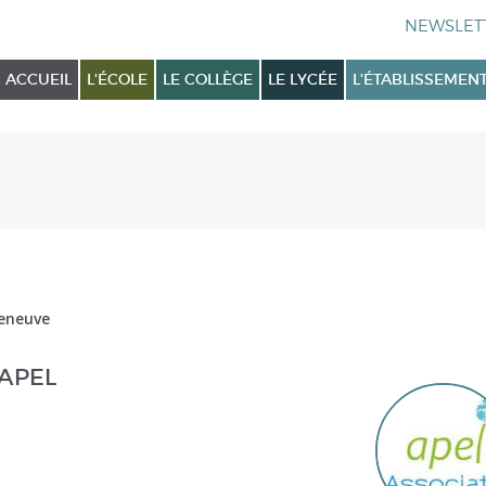
ACCUEIL
L'ÉCOLE
LE COLLÈGE
LE LYCÉE
L'ÉTABLISSEMEN
leneuve
'APEL