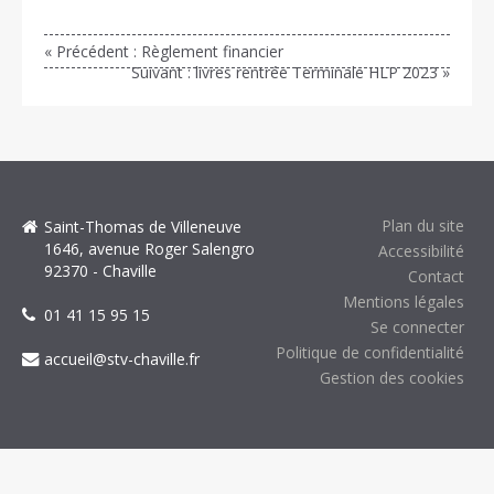
« Précédent : Règlement financier
Suivant : livres rentrée Terminale HLP 2023 »
Plan du site
Saint-Thomas de Villeneuve
1646, avenue Roger Salengro
Accessibilité
92370 - Chaville
Contact
Mentions légales
01 41 15 95 15
Se connecter
Politique de confidentialité
accueil@stv-chaville.fr
Gestion des cookies