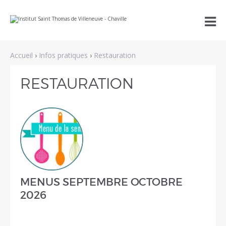
Aller
Outils

au
personnels
contenu.
|
Aller
à
Accueil
›
Infos pratiques
›
Restauration
la
navigation
RESTAURATION
MENUS SEPTEMBRE OCTOBRE
2026