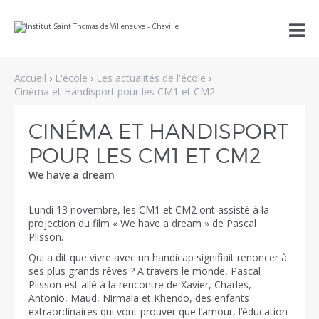
Aller
Outils

au
personnels
contenu.
|
Aller
à
Accueil
›
L'école
›
Les actualités de l'école
›
la
navigation
Cinéma et Handisport pour les CM1 et CM2
CINÉMA ET HANDISPORT
POUR LES CM1 ET CM2
We have a dream
Lundi 13 novembre, les CM1 et CM2 ont assisté à la
projection du film « We have a dream » de Pascal
Plisson.
Qui a dit que vivre avec un handicap signifiait renoncer à
ses plus grands rêves ? A travers le monde, Pascal
Plisson est allé à la rencontre de Xavier, Charles,
Antonio, Maud, Nirmala et Khendo, des enfants
extraordinaires qui vont prouver que l’amour, l’éducation