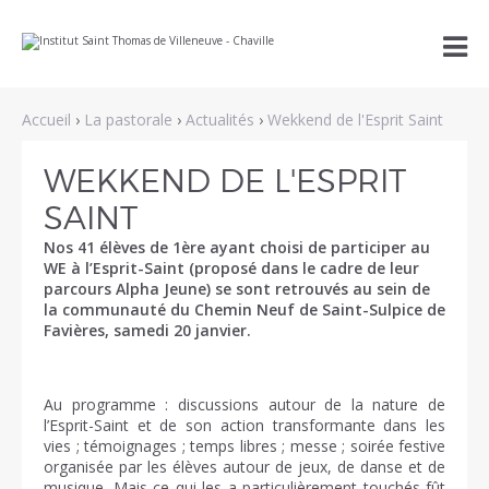
Aller
Outils

au
personnels
contenu.
|
Aller
à
Accueil
›
La pastorale
›
Actualités
›
Wekkend de l'Esprit Saint
la
navigation
WEKKEND DE L'ESPRIT
SAINT
Nos 41 élèves de 1ère ayant choisi de participer au
WE à l’Esprit-Saint (proposé dans le cadre de leur
parcours Alpha Jeune) se sont retrouvés au sein de
la communauté du Chemin Neuf de Saint-Sulpice de
Favières, samedi 20 janvier.
Au programme : discussions autour de la nature de
l’Esprit-Saint et de son action transformante dans les
vies ; témoignages ; temps libres ; messe ; soirée festive
organisée par les élèves autour de jeux, de danse et de
musique. Mais ce qui les a particulièrement touchés fût