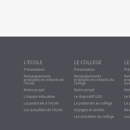
L'ÉCOLE
LE COLLÈGE
LE
Présentation
Présentation
Pré
Renseignements
Renseignements
Ren
pratiques et contacts de
pratiques et contacts du
pra
l'école
collège
lyc
Notre projet
Notre projet
Not
L'équipe éducative
Le dispositif ULIS
Le 
La pastorale à l'école
La pastorale au collège
La 
Les actualités de l'école
Voyages et sorties
Rés
Les actualités du collège
Les