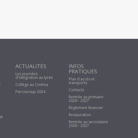
ACTUALITÉS
INFOS
PRATIQUES
Les journées
d'intégration au lycée
Plan d'accès et
transports
e
Collège au Cinéma
Contacts
Parcoursup 2024
Rentrée au primaire
2026 - 2027
Règlement financier
Restauration
ge
Rentrée au secondaire
2026 - 2027