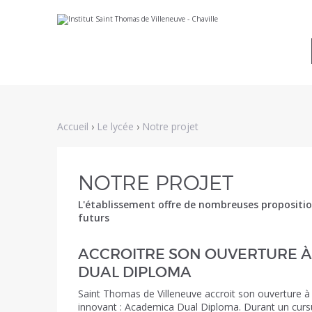
Aller
Outils
au
personnels
contenu.
|
Aller
à
la
navigation
Accueil
›
Le lycée
›
Notre projet
NOTRE PROJET
L'établissement offre de nombreuses propositions
futurs
ACCROITRE SON OUVERTURE À 
DUAL DIPLOMA
Saint Thomas de Villeneuve accroit son ouverture à
innovant : Academica Dual Diploma. Durant un curs