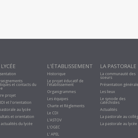
 LYCÉE
L'ÉTABLISSEMENT
LA PASTORALE
sentation
Historique
La communauté des
soeurs
seignements
Le projet éducatif de
tiques et contacts du
l'établissement
Présentation général
ée
Organigrammes
Les lieux
re projet
Les équipes
Le synode des
BDI et l'orientation
catéchistes
Charte et Règlements
pastorale au lycée
Actualités
Le CDI
ultats et orientation
La pastorale au collè
L'ASTOV
 actualités du lycée
La pastorale au lycée
L'OGEC
L' APEL