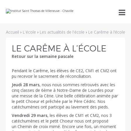
Aller
Outils

au
personnels
contenu.
|
Aller
à
Accueil
›
L'école
›
Les actualités de l'école
›
Le Carême à l’école
la
navigation
LE CARÊME À L’ÉCOLE
Retour sur la semaine pascale
Pendant le Carême, les élèves de CE2, CM1 et CM2 ont
pu recevoir le sacrement de réconciliation.
Jeudi 28 mars
, nous nous sommes retrouvés avec les
cinq classes de 6ème à Notre-Dame de Lourdes pour
une messe de la Cène. Une belle célébration animée par
le petit Choeur et prêchée par le Père Cédric. Nos
catéchumènes ont participé au lavement des pieds.
Vendredi 29 mars
, les élèves de CM1 et CM2, nos 3
catéchumènes et le petit Choeur nous ont proposé
un Chemin de croix mimé. Encore une fois, un moment