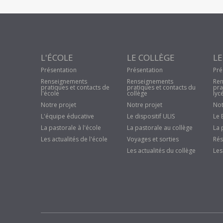
L'ÉCOLE
LE COLLÈGE
LE
Présentation
Présentation
Pré
Renseignements
Renseignements
Ren
pratiques et contacts de
pratiques et contacts du
pra
l'école
collège
lyc
Notre projet
Notre projet
Not
L'équipe éducative
Le dispositif ULIS
Le 
La pastorale à l'école
La pastorale au collège
La 
Les actualités de l'école
Voyages et sorties
Rés
Les actualités du collège
Les