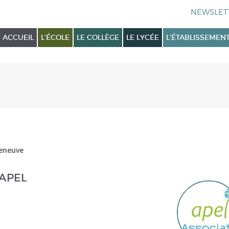
ACCUEIL
L'ÉCOLE
LE COLLÈGE
LE LYCÉE
L'ÉTABLISSEMEN
leneuve
'APEL