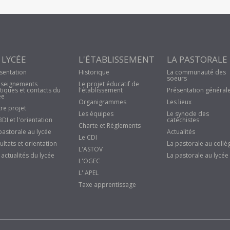
 LYCÉE
L'ÉTABLISSEMENT
LA PASTORALE
sentation
Historique
La communauté des
soeurs
seignements
Le projet éducatif de
tiques et contacts du
l'établissement
Présentation général
ée
Organigrammes
Les lieux
re projet
Les équipes
Le synode des
BDI et l'orientation
catéchistes
Charte et Règlements
pastorale au lycée
Actualités
Le CDI
ultats et orientation
La pastorale au collè
L'ASTOV
 actualités du lycée
La pastorale au lycée
L'OGEC
L' APEL
Taxe apprentissage