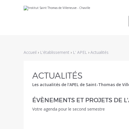
Aller
Outils
au
personnels
contenu.
|
Aller
à
la
navigation
Accueil
›
L'établissement
›
L' APEL
›
Actualités
ACTUALITÉS
Les actualités de l'APEL de Saint-Thomas de Vil
ÉVÈNEMENTS ET PROJETS DE L
Votre agenda pour le second semestre