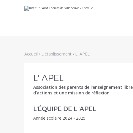
Aller
Outils
au
personnels
contenu.
|
Aller
à
la
navigation
Accueil
›
L'établissement
›
L' APEL
L' APEL
Association des parents de l'enseignement libre,
d'actions et une mission de réflexion
L'ÉQUIPE DE L 'APEL
Année scolaire 2024 - 2025