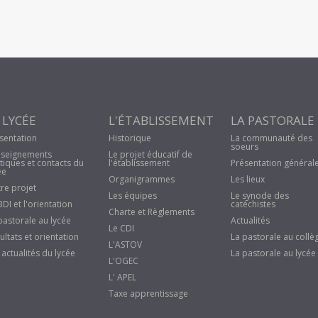
 LYCÉE
L'ÉTABLISSEMENT
LA PASTORALE
sentation
Historique
La communauté des
soeurs
seignements
Le projet éducatif de
tiques et contacts du
l'établissement
Présentation général
ée
Organigrammes
Les lieux
re projet
Les équipes
Le synode des
BDI et l'orientation
catéchistes
Charte et Règlements
pastorale au lycée
Actualités
Le CDI
ultats et orientation
La pastorale au collè
L'ASTOV
 actualités du lycée
La pastorale au lycée
L'OGEC
L' APEL
Taxe apprentissage