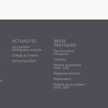
ACTUALITÉS
INFOS
PRATIQUES
Les journées
d'intégration au lycée
Plan d'accès et
transports
e
Collège au Cinéma
Contacts
Parcoursup 2024
Rentrée au primaire
2026 - 2027
Règlement financier
Restauration
ge
Rentrée au secondaire
2026 - 2027