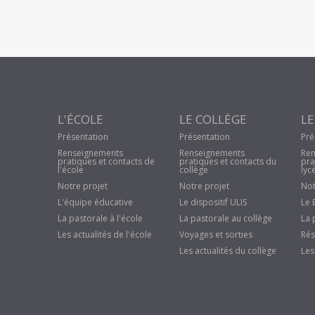
L'ÉCOLE
LE COLLÈGE
LE
Présentation
Présentation
Pré
Renseignements
Renseignements
Ren
pratiques et contacts de
pratiques et contacts du
pra
l'école
collège
lyc
Notre projet
Notre projet
Not
L'équipe éducative
Le dispositif ULIS
Le 
La pastorale à l'école
La pastorale au collège
La 
Les actualités de l'école
Voyages et sorties
Rés
Les actualités du collège
Les