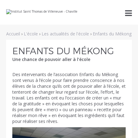
Aller
Outils

au
personnels
contenu.
|
Aller
à
Accueil
›
L'école
›
Les actualités de l'école
›
Enfants du Mékong
la
navigation
ENFANTS DU MÉKONG
Une chance de pouvoir aller à l’école
Des intervenants de l’association Enfants du Mékong
sont venus à l’école pour faire prendre conscience à nos
élèves de la chance qu’ils ont de pouvoir aller à l’école, et
tenteront de changer leur regard sur l’école, l’effort, le
travail. Les enfants ont eu l’occasion de créer un « mur
de la gratitude » en évoquant les choses pour lesquelles
ils peuvent dire « merci » ou un panneau « recette pour
réaliser mon rêve » en évoquant les ingrédients qu’il faut
pour réaliser ses rêves.