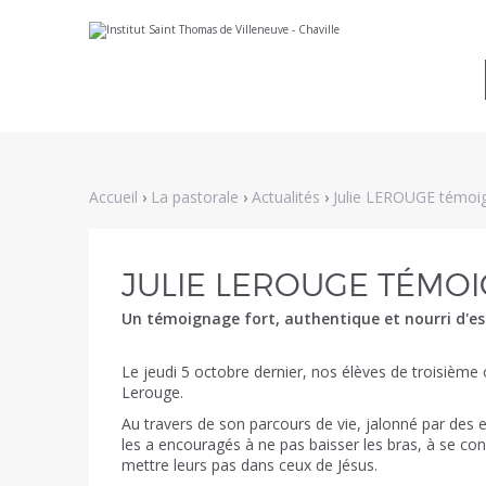
Aller
Outils
au
personnels
contenu.
|
Aller
à
la
navigation
Accueil
›
La pastorale
›
Actualités
›
Julie LEROUGE témoig
JULIE LEROUGE TÉMOI
Un témoignage fort, authentique et nourri d'e
Le jeudi 5 octobre dernier, nos élèves de troisième
Lerouge.
Au travers de son parcours de vie, jalonné par des e
les a encouragés à ne pas baisser les bras, à se co
mettre leurs pas dans ceux de Jésus.