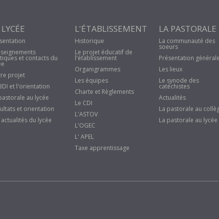
 LYCÉE
L'ÉTABLISSEMENT
LA PASTORALE
sentation
Historique
La communauté des
soeurs
seignements
Le projet éducatif de
tiques et contacts du
l'établissement
Présentation général
ée
Organigrammes
Les lieux
re projet
Les équipes
Le synode des
BDI et l'orientation
catéchistes
Charte et Règlements
pastorale au lycée
Actualités
Le CDI
ultats et orientation
La pastorale au collè
L'ASTOV
 actualités du lycée
La pastorale au lycée
L'OGEC
L' APEL
Taxe apprentissage