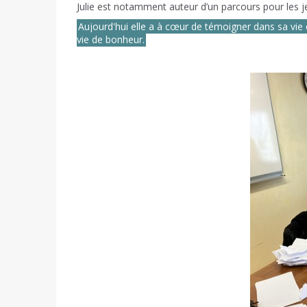
Julie est notamment auteur d’un parcours pour les je
Aujourd'hui elle a à cœur de témoigner dans sa vie
vie de bonheur.