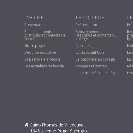
L'ÉCOLE
LE COLLÈGE
LE
Présentation
Présentation
Pré
Renseignements
Renseignements
Ren
pratiques et contacts de
pratiques et contacts du
pra
l'école
collège
lyc
Notre projet
Notre projet
Not
L'équipe éducative
Le dispositif ULIS
Le 
La pastorale à l'école
La pastorale au collège
La 
Les actualités de l'école
Voyages et sorties
Rés
Les actualités du collège
Les
Saint-Thomas de Villeneuve
1646, avenue Roger Salengro