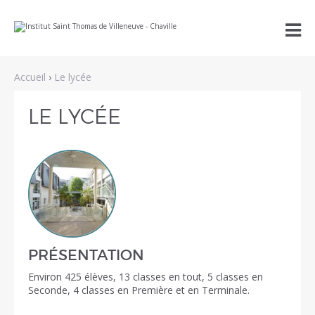
Aller
Outils

au
personnels
contenu.
|
Aller
à
Accueil
›
Le lycée
la
navigation
LE LYCÉE
PRÉSENTATION
Environ 425 élèves, 13 classes en tout, 5 classes en
Seconde, 4 classes en Première et en Terminale.