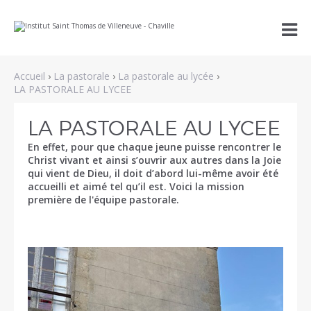
Aller
Outils

au
personnels
contenu.
|
Aller
à
Accueil
›
La pastorale
›
La pastorale au lycée
›
la
navigation
LA PASTORALE AU LYCEE
LA PASTORALE AU LYCEE
En effet, pour que chaque jeune puisse rencontrer le
Christ vivant et ainsi s’ouvrir aux autres dans la Joie
qui vient de Dieu, il doit d’abord lui-même avoir été
accueilli et aimé tel qu’il est. Voici la mission
première de l'équipe pastorale.