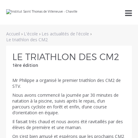
Aller
Outils

au
personnels
contenu.
|
Aller
à
Accueil
›
L'école
›
Les actualités de l'école
›
la
navigation
Le triathlon des CM2
LE TRIATHLON DES CM2
1ère édition
Mr Philippe a organisé le premier triathlon des CM2 de
STV.
Nous avons commencé la journée par 30 minutes de
natation à la piscine, suivis après le repas, d’un
parcours cycliste en forêt et enfin, d’une course
d’orientation en équipe.
Il faisait très chaud et nous avons été ravitaillés par des
élèves de première et une maman.
On s’est bien amusé et espérons que les prochains CM2