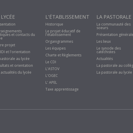
 LYCÉE
L'ÉTABLISSEMENT
LA PASTORALE
sentation
Historique
La communauté des
soeurs
seignements
Le projet éducatif de
tiques et contacts du
l'établissement
Présentation général
ée
Organigrammes
Les lieux
re projet
Les équipes
Le synode des
BDI et l'orientation
catéchistes
Charte et Règlements
pastorale au lycée
Actualités
Le CDI
ultats et orientation
La pastorale au collè
L'ASTOV
 actualités du lycée
La pastorale au lycée
L'OGEC
L' APEL
Taxe apprentissage