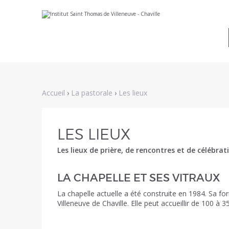
Aller
Outils
au
personnels
contenu.
|
Aller
à
la
navigation
Accueil
›
La pastorale
›
Les lieux
LES LIEUX
Les lieux de prière, de rencontres et de célébra
LA CHAPELLE ET SES VITRAUX
La chapelle actuelle a été construite en 1984. Sa f
Villeneuve de Chaville. Elle peut accueillir de 100 à 3