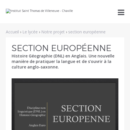
Aller
Outils

au
personnels
contenu.
|
Aller
à
Accueil
›
Le lycée
›
Notre projet
›
section européenne
la
navigation
SECTION EUROPÉENNE
Histoire Géographie (DNL) en Anglais. Une nouvelle
manière de pratiquer la langue et de s’ouvrir à la
culture anglo-saxonne.