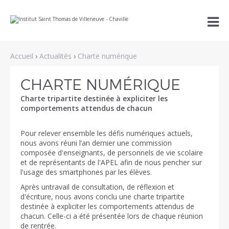
Aller
Outils

au
personnels
contenu.
|
Aller
à
Accueil
›
Actualités
›
Charte numérique
la
navigation
CHARTE NUMÉRIQUE
Charte tripartite destinée à expliciter les
comportements attendus de chacun
Pour relever ensemble les défis numériques actuels,
nous avons réuni l’an dernier une commission
composée d'enseignants, de personnels de vie scolaire
et de représentants de l'APEL afin de nous pencher sur
l'usage des smartphones par les élèves.
Après untravail de consultation, de réflexion et
d'écriture, nous avons conclu une charte tripartite
destinée à expliciter les comportements attendus de
chacun. Celle-ci a été présentée lors de chaque réunion
de rentrée.