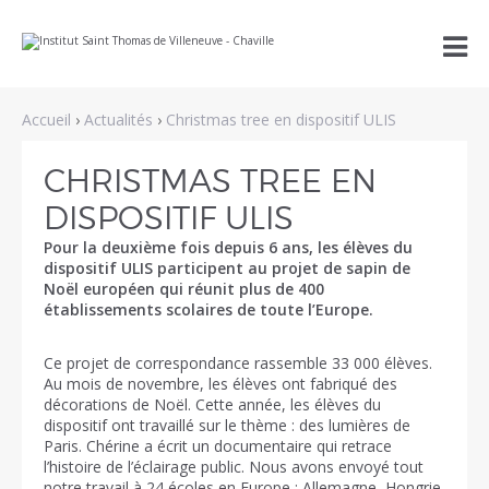
Aller
Outils

au
personnels
contenu.
|
Aller
à
Accueil
›
Actualités
›
Christmas tree en dispositif ULIS
la
navigation
CHRISTMAS TREE EN
DISPOSITIF ULIS
Pour la deuxième fois depuis 6 ans, les élèves du
dispositif ULIS participent au projet de sapin de
Noël européen qui réunit plus de 400
établissements scolaires de toute l’Europe.
Ce projet de correspondance rassemble 33 000 élèves.
Au mois de novembre, les élèves ont fabriqué des
décorations de Noël. Cette année, les élèves du
dispositif ont travaillé sur le thème : des lumières de
Paris. Chérine a écrit un documentaire qui retrace
l’histoire de l’éclairage public. Nous avons envoyé tout
notre travail à 24 écoles en Europe : Allemagne, Hongrie,