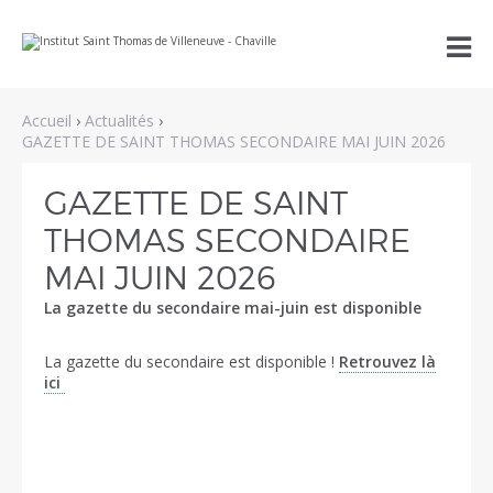
Aller
Outils

au
personnels
contenu.
|
Aller
à
Accueil
›
Actualités
›
la
navigation
GAZETTE DE SAINT THOMAS SECONDAIRE MAI JUIN 2026
GAZETTE DE SAINT
THOMAS SECONDAIRE
MAI JUIN 2026
La gazette du secondaire mai-juin est disponible
La gazette du secondaire est disponible !
Retrouvez là
ici