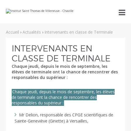
Aller
Outils

au
personnels
contenu.
|
Aller
à
Accueil
›
Actualités
›
Intervenants en classe de Terminale
la
navigation
INTERVENANTS EN
CLASSE DE TERMINALE
Chaque jeudi, depuis le mois de septembre, les
élèves de terminale ont la chance de rencontrer des
responsables du supérieur :
Chaque jeudi, depuis le mois de septembre, les élèves
de terminale ont la chance de rencontrer des
responsables du supérieur :
Mr Delion, responsable des CPGE scientifiques de
Sainte-Geneviève (Ginette) à Versailles,