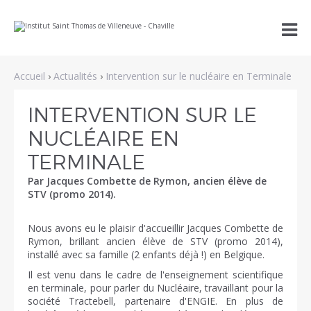
Aller
Outils

au
personnels
contenu.
|
Aller
à
Accueil
›
Actualités
›
Intervention sur le nucléaire en Terminale
la
navigation
INTERVENTION SUR LE
NUCLÉAIRE EN
TERMINALE
Par Jacques Combette de Rymon, ancien élève de
STV (promo 2014).
Nous avons eu le plaisir d'accueillir Jacques Combette de
Rymon, brillant ancien élève de STV (promo 2014),
installé avec sa famille (2 enfants déjà !) en Belgique.
Il est venu dans le cadre de l'enseignement scientifique
en terminale, pour parler du Nucléaire, travaillant pour la
société Tractebell, partenaire d'ENGIE. En plus de