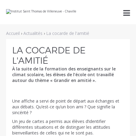
Aller
Outils

au
personnels
contenu.
|
Aller
à
Accueil
›
Actualités
›
La cocarde de l'amitié
la
navigation
LA COCARDE DE
L'AMITIÉ
À la suite de la formation des enseignants sur le
climat scolaire, les élèves de l’école ont travaillé
autour du thème « Grandir en amitié ».
Une affiche a servi de point de départ aux échanges et
aux débats. Qu’est-ce qu’un bon ami ? Que signifie la
sincérité ?
Un jeu de cartes a permis aux élèves d’identifier
différentes situations et de distinguer les attitudes
bienveillantes de celles qui ne le sont pas.