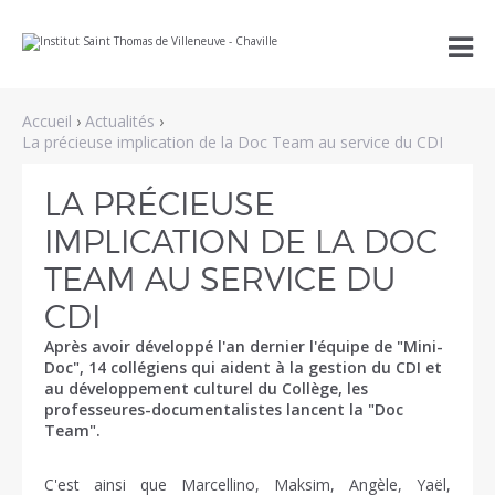
Aller
Outils

au
personnels
contenu.
|
Aller
à
Accueil
›
Actualités
›
la
navigation
La précieuse implication de la Doc Team au service du CDI
LA PRÉCIEUSE
IMPLICATION DE LA DOC
TEAM AU SERVICE DU
CDI
Après avoir développé l'an dernier l'équipe de "Mini-
Doc", 14 collégiens qui aident à la gestion du CDI et
au développement culturel du Collège, les
professeures-documentalistes lancent la "Doc
Team".
C'est ainsi que Marcellino, Maksim, Angèle, Yaël,