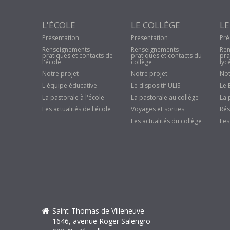
L'ÉCOLE
LE COLLÈGE
LE
Présentation
Présentation
Pré
Renseignements
Renseignements
Ren
pratiques et contacts de
pratiques et contacts du
pra
l'école
collège
lyc
Notre projet
Notre projet
Not
L'équipe éducative
Le dispositif ULIS
Le 
La pastorale à l'école
La pastorale au collège
La 
Les actualités de l'école
Voyages et sorties
Rés
Les actualités du collège
Les
Saint-Thomas de Villeneuve
1646, avenue Roger Salengro