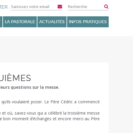
T
LA PASTORALE
ACTUALITÉS
INFOS PRATIQUES
UIÈMES
leurs questions sur la messe.
ns qu’ils voulaient poser. Le Père Cédric a commencé
e et où, savez-vous qui a célébré la troisième messe
ur ce bon moment d’échanges et encore merci au Père