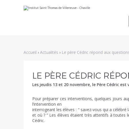
Aller
Outils
au
personnels
contenu.
|
Aller
à
la
navigation
Accueil
›
Actualités
›
Le père Cédric répond aux question
LE PÈRE CÉDRIC RÉP
Les jeudis 13 et 20 novembre, le Père Cédric est
Pour préparer ces interventions, quelques jours aup
l’intervention en
interrogeant les élèves : “ savez-vous qui a célébr
et où ? ” Les élèves étaient très attentifs à tout
Cédric.