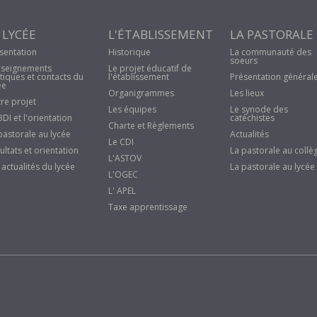
 LYCÉE
L'ÉTABLISSEMENT
LA PASTORALE
sentation
Historique
La communauté des
soeurs
seignements
Le projet éducatif de
tiques et contacts du
l'établissement
Présentation général
ée
Organigrammes
Les lieux
re projet
Les équipes
Le synode des
BDI et l'orientation
catéchistes
Charte et Règlements
pastorale au lycée
Actualités
Le CDI
ultats et orientation
La pastorale au collè
L'ASTOV
 actualités du lycée
La pastorale au lycée
L'OGEC
L' APEL
Taxe apprentissage