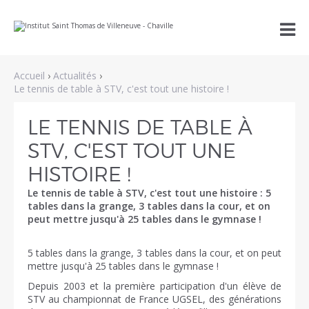
Aller
Outils

au
personnels
contenu.
|
Aller
à
Accueil
›
Actualités
›
la
navigation
Le tennis de table à STV, c'est tout une histoire !
LE TENNIS DE TABLE À
STV, C'EST TOUT UNE
HISTOIRE !
Le tennis de table à STV, c'est tout une histoire : 5
tables dans la grange, 3 tables dans la cour, et on
peut mettre jusqu'à 25 tables dans le gymnase !
5 tables dans la grange, 3 tables dans la cour, et on peut
mettre jusqu'à 25 tables dans le gymnase !
Depuis 2003 et la première participation d'un élève de
STV au championnat de France UGSEL, des générations