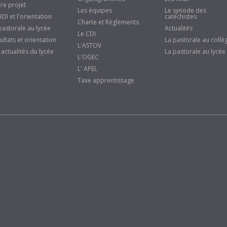
re projet
Les équipes
Le synode des
BDI et l'orientation
catéchistes
Charte et Règlements
pastorale au lycée
Actualités
Le CDI
ultats et orientation
La pastorale au collè
L'ASTOV
 actualités du lycée
La pastorale au lycée
L'OGEC
L' APEL
Taxe apprentissage