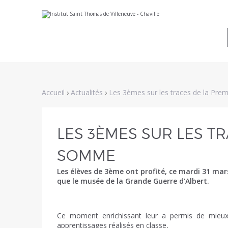
Aller
Outils
au
personnels
contenu.
|
Aller
à
la
navigation
Accueil
›
Actualités
›
Les 3èmes sur les traces de la Pr
LES 3ÈMES SUR LES T
SOMME
Les élèves de 3ème ont profité, ce mardi 31 mars
que le musée de la Grande Guerre d’Albert.
Ce moment enrichissant leur a permis de mieux
apprentissages réalisés en classe,