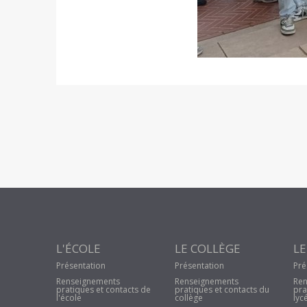
L'ÉCOLE
LE COLLÈGE
LE
Présentation
Présentation
Pré
Renseignements
Renseignements
Ren
pratiques et contacts de
pratiques et contacts du
pra
l'école
collège
lyc