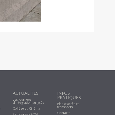
ACTUALITÉS
INFOS
PRATIQUES
Les journées
d'intégration au lycée
Plan d'accès et
transports
e
Collège au Cinéma
Contacts
Parcoursup 2024