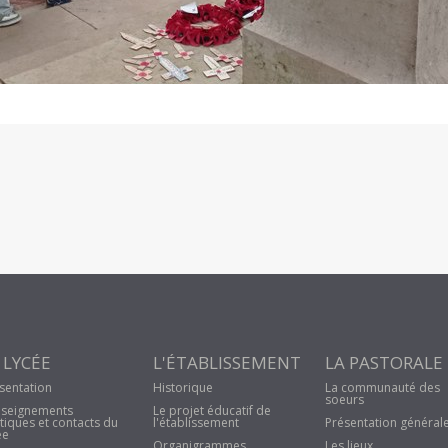
 LYCÉE
L'ÉTABLISSEMENT
LA PASTORALE
sentation
Historique
La communauté des
soeurs
seignements
Le projet éducatif de
tiques et contacts du
l'établissement
Présentation général
ée
Organigrammes
Les lieux