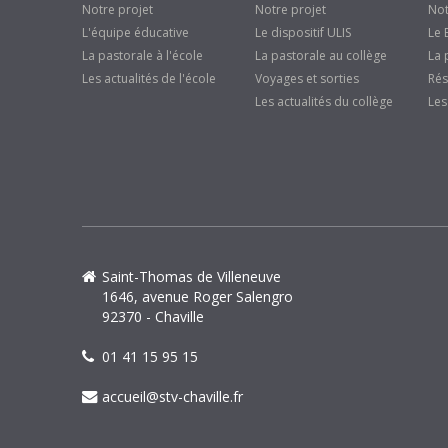
Notre projet
Notre projet
Not
L'équipe éducative
Le dispositif ULIS
Le 
La pastorale à l'école
La pastorale au collège
La 
Les actualités de l'école
Voyages et sorties
Rés
Les actualités du collège
Les
Saint-Thomas de Villeneuve
1646, avenue Roger Salengro
92370 - Chaville
01 41 15 95 15
accueil@stv-chaville.fr