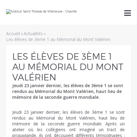
Aller
Outils

au
personnels
contenu.
|
Aller
à
Accueil
›
Actualités
›
la
navigation
Les élèves de 3ème 1 au Mémorial du Mont Valérien
LES ÉLÈVES DE 3ÈME 1
AU MÉMORIAL DU MONT
VALÉRIEN
Jeudi 23 janvier dernier, les élèves de 3ème 1 se sont
rendus au Mémorial du Mont Valérien, haut lieu de
mémoire de la seconde guerre mondiale.
Jeudi 23 janvier dernier, les élèves de 3ème 1 se sont
rendus au Mémorial du Mont Valérien, haut lieu de
mémoire de la seconde guerre mondiale. Après un
atelier où les collégiens ont imaginé un tract de
propagande, ils ont découvert différents témoignages :