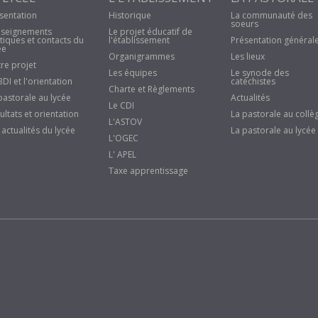
sentation
Historique
La communauté des
soeurs
seignements
Le projet éducatif de
tiques et contacts du
l'établissement
Présentation général
ée
Organigrammes
Les lieux
re projet
Les équipes
Le synode des
BDI et l'orientation
catéchistes
Charte et Règlements
pastorale au lycée
Actualités
Le CDI
ultats et orientation
La pastorale au collè
L'ASTOV
 actualités du lycée
La pastorale au lycée
L'OGEC
L' APEL
Taxe apprentissage