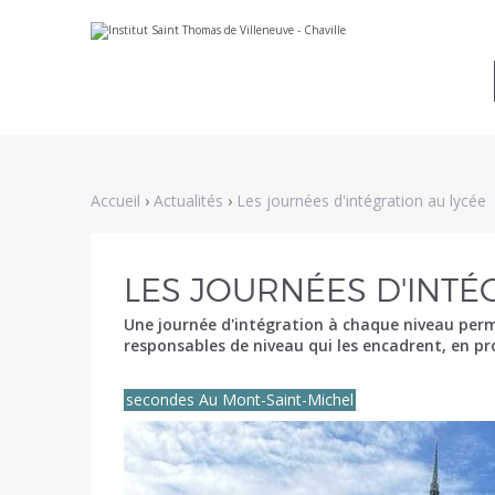
Aller
Outils
au
personnels
contenu.
|
Aller
à
la
navigation
Accueil
›
Actualités
›
Les journées d'intégration au lycée
LES JOURNÉES D'INTÉ
Une journée d'intégration à chaque niveau permet
responsables de niveau qui les encadrent, en pr
secondes Au Mont-Saint-Michel