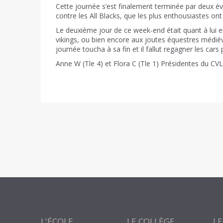
Cette journée s’est finalement terminée par deux évé
contre les All Blacks, que les plus enthousiastes ont
Le deuxième jour de ce week-end était quant à lui e
vikings, ou bien encore aux joutes équestres médiéva
journée toucha à sa fin et il fallut regagner les cars
Anne W (Tle 4) et Flora C (Tle 1) Présidentes du CVL
L'ÉCOLE
LE COLLÈGE
LE