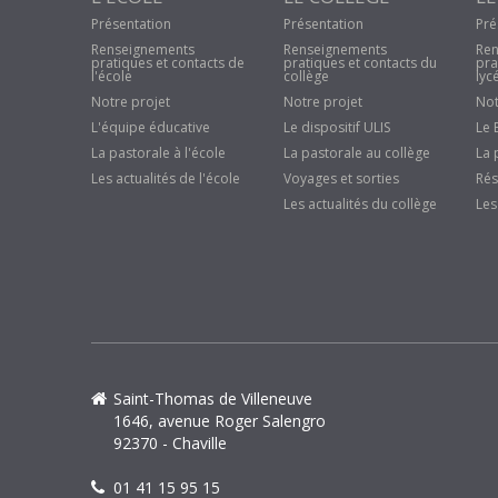
Présentation
Présentation
Pré
Renseignements
Renseignements
Ren
pratiques et contacts de
pratiques et contacts du
pra
l'école
collège
lyc
Notre projet
Notre projet
Not
L'équipe éducative
Le dispositif ULIS
Le 
La pastorale à l'école
La pastorale au collège
La 
Les actualités de l'école
Voyages et sorties
Rés
Les actualités du collège
Les
Saint-Thomas de Villeneuve
1646, avenue Roger Salengro
92370 - Chaville
01 41 15 95 15