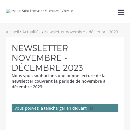
Aller
Outils

au
personnels
contenu.
|
Aller
à
Accueil
›
Actualités
›
Newsletter novembre - décembre 2023
la
navigation
NEWSLETTER
NOVEMBRE -
DÉCEMBRE 2023
Nous vous souhaitons une bonne lecture de la
newsletter couvrant la période de novembre à
décembre 2023.
Vous pouvez la télécharger en cliquant
ici