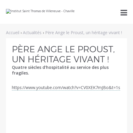
Aller
Outils

au
personnels
contenu.
|
Aller
à
Accueil
›
Actualités
›
Père Ange le Proust, un héritage vivant !
la
navigation
PÈRE ANGE LE PROUST,
UN HÉRITAGE VIVANT !
Quatre siècles d'hospitalité au service des plus
fragiles.
https://www.youtube.com/watch?v=CV0XEK7mJBo&t=1s