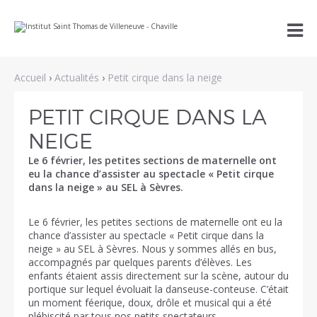
Aller
Outils

au
personnels
contenu.
|
Aller
à
Accueil
›
Actualités
›
Petit cirque dans la neige
la
navigation
PETIT CIRQUE DANS LA
NEIGE
Le 6 février, les petites sections de maternelle ont
eu la chance d’assister au spectacle « Petit cirque
dans la neige » au SEL à Sèvres.
Le 6 février, les petites sections de maternelle ont eu la
chance d’assister au spectacle « Petit cirque dans la
neige » au SEL à Sèvres. Nous y sommes allés en bus,
accompagnés par quelques parents d’élèves. Les
enfants étaient assis directement sur la scène, autour du
portique sur lequel évoluait la danseuse-conteuse. C’était
un moment féerique, doux, drôle et musical qui a été
plébiscité par tous nos petits spectateurs.