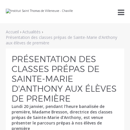
Aller
Outils

au
personnels
contenu.
|
Aller
à
Accueil
›
Actualités
›
la
navigation
Présentation des classes prépas de Sainte-Marie d'Anthony
aux élèves de première
PRÉSENTATION DES
CLASSES PRÉPAS DE
SAINTE-MARIE
D'ANTHONY AUX ÉLÈVES
DE PREMIÈRE
Lundi 20 janvier, pendant l’heure banalisée de
première, Madame Bresson, directrice des classes
prépas de Sainte-Marie d’Anthony, est venue
présenter le parcours prépas à nos élèves de
première