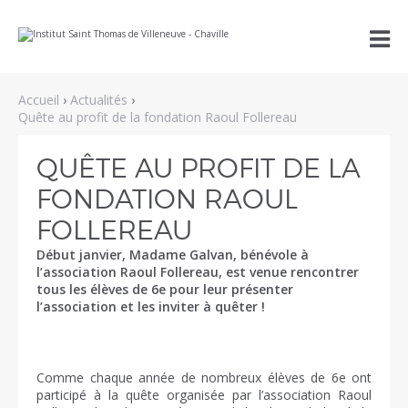
Aller
Outils

au
personnels
contenu.
|
Aller
à
Accueil
›
Actualités
›
la
navigation
Quête au profit de la fondation Raoul Follereau
QUÊTE AU PROFIT DE LA
FONDATION RAOUL
FOLLEREAU
Début janvier, Madame Galvan, bénévole à
l’association Raoul Follereau, est venue rencontrer
tous les élèves de 6e pour leur présenter
l’association et les inviter à quêter !
Comme chaque année de nombreux élèves de 6e ont
participé à la quête organisée par l’association Raoul