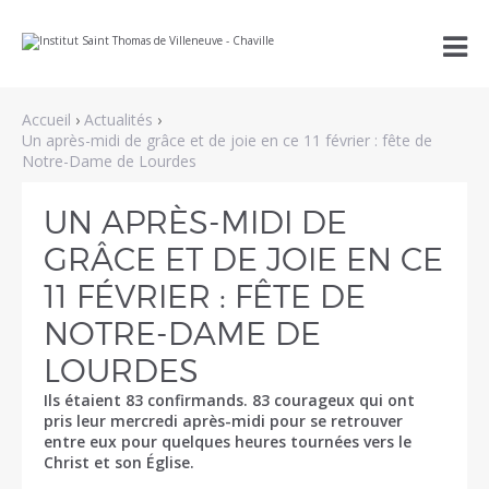
Aller
Outils

au
personnels
contenu.
|
Aller
à
Accueil
›
Actualités
›
la
navigation
Un après-midi de grâce et de joie en ce 11 février : fête de
Notre-Dame de Lourdes
UN APRÈS-MIDI DE
GRÂCE ET DE JOIE EN CE
11 FÉVRIER : FÊTE DE
NOTRE-DAME DE
LOURDES
Ils étaient 83 confirmands. 83 courageux qui ont
pris leur mercredi après-midi pour se retrouver
entre eux pour quelques heures tournées vers le
Christ et son Église.