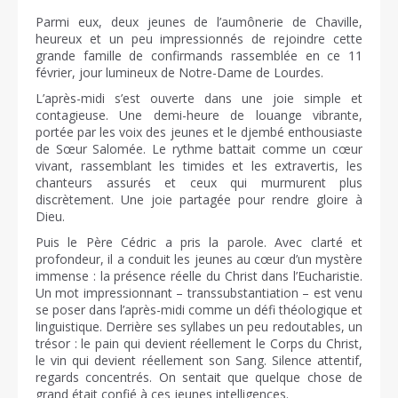
Parmi eux, deux jeunes de l’aumônerie de Chaville,
heureux et un peu impressionnés de rejoindre cette
grande famille de confirmands rassemblée en ce 11
février, jour lumineux de Notre-Dame de Lourdes.
L’après-midi s’est ouverte dans une joie simple et
contagieuse. Une demi-heure de louange vibrante,
portée par les voix des jeunes et le djembé enthousiaste
de Sœur Salomée. Le rythme battait comme un cœur
vivant, rassemblant les timides et les extravertis, les
chanteurs assurés et ceux qui murmurent plus
discrètement. Une joie partagée pour rendre gloire à
Dieu.
Puis le Père Cédric a pris la parole. Avec clarté et
profondeur, il a conduit les jeunes au cœur d’un mystère
immense : la présence réelle du Christ dans l’Eucharistie.
Un mot impressionnant – transsubstantiation – est venu
se poser dans l’après-midi comme un défi théologique et
linguistique. Derrière ses syllabes un peu redoutables, un
trésor : le pain qui devient réellement le Corps du Christ,
le vin qui devient réellement son Sang. Silence attentif,
regards concentrés. On sentait que quelque chose de
grand était confié à ces jeunes intelligences.