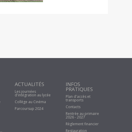
ACTUALITÉS
INFOS
PRATIQUES
Les journées
d'intégration au lycée
Plan d'accès et
transports
e
Collège au Cinéma
Contacts
Parcoursup 2024
Rentrée au primaire
2026 - 2027
Règlement financier
Restauration