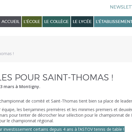
ACCUEIL
L'ÉCOLE
LE COLLÈGE
LE LYCÉE
L'ÉTABLISSEMEN
Thomas !
LES POUR SAINT-THOMAS !
13 mars à Montigny.
u championnat de comité et Saint-Thomas tient bien sa place de leader
équipe, les benjamines premières et les minimes premiers et deuxième
ars pour tenter de décrocher leur sélection pour le championnat de F
pour le championnat régional.
ur investissement certains depuis 4 ans à l’ASTOV tennis de table !