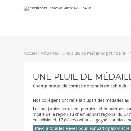
Aller
Outils
au
personnels
contenu.
|
Aller
à
la
navigation
Accueil
›
Actualités
›
Une pluie de médailles pour Saint-
UNE PLUIE DE MÉDAIL
Championnat de comité de tennis de table du 
Nos collégiens ont raflé la plupart des médailles a
Les benjamins terminent premiers et deuxièmes par 
moitié de la région au championnat régional du 27 m
en individuel, 17 élèves ont aussi gagné leur place 
Bravo à tous les élèves pour leur participation et le