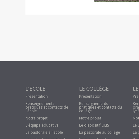
L'ÉCOLE
LE COLLÈGE
LE
Présentation
Présentation
Pré
Renseignements
Renseignements
Ren
pratiques et contacts de
pratiques et contacts du
pra
l'école
collège
lyc
Notre projet
Notre projet
Not
L'équipe éducative
Le dispositif ULIS
Le 
La pastorale à l'école
La pastorale au collège
La 