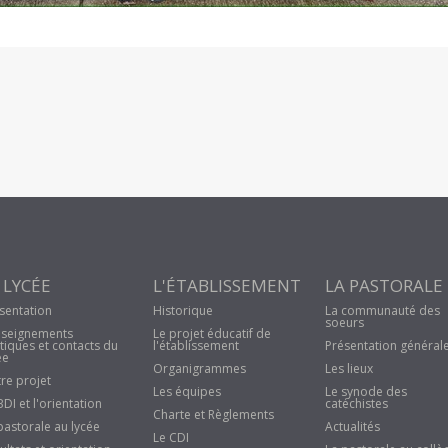
 LYCÉE
L'ÉTABLISSEMENT
LA PASTORALE
sentation
Historique
La communauté des
soeurs
seignements
Le projet éducatif de
tiques et contacts du
l'établissement
Présentation général
ée
Organigrammes
Les lieux
re projet
Les équipes
Le synode des
BDI et l'orientation
catéchistes
Charte et Règlements
pastorale au lycée
Actualités
Le CDI