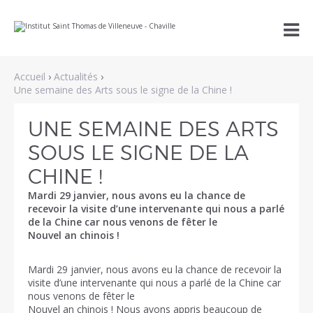
Aller
Outils

au
personnels
contenu.
|
Aller
à
Accueil
›
Actualités
›
la
navigation
Une semaine des Arts sous le signe de la Chine !
UNE SEMAINE DES ARTS
SOUS LE SIGNE DE LA
CHINE !
Mardi 29 janvier, nous avons eu la chance de
recevoir la visite d’une intervenante qui nous a parlé
de la Chine car nous venons de fêter le
Nouvel an chinois !
Mardi 29 janvier, nous avons eu la chance de recevoir la
visite d’une intervenante qui nous a parlé de la Chine car
nous venons de fêter le
Nouvel an chinois ! Nous avons appris beaucoup de