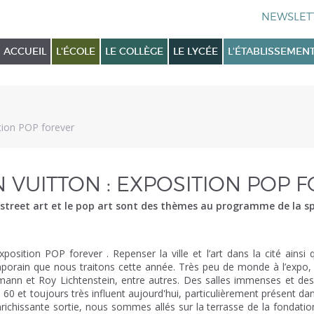
ACCUEIL
L'ÉCOLE
LE COLLÈGE
LE LYCÉE
L'ÉTABLISSEMEN
ition POP forever
N VUITTON : EXPOSITION POP 
ue le street art et le pop art sont des thèmes au programme de l
position POP forever . Repenser la ville et l’art dans la cité ainsi
orain que nous traitons cette année. Très peu de monde à l’expo,
ann et Roy Lichtenstein, entre autres. Des salles immenses et de
0 et toujours très influent aujourd'hui, particulièrement présent dans
richissante sortie, nous sommes allés sur la terrasse de la fondation