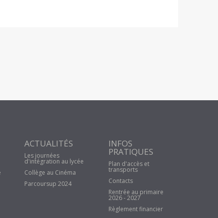
ACTUALITÉS
INFOS
PRATIQUES
Les journées
d'intégration au lycée
Plan d'accès et
transports
e
Collège au Cinéma
Contacts
Parcoursup 2024
Rentrée au primaire
2026 - 2027
Règlement financier