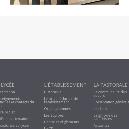
 LYCÉE
L'ÉTABLISSEMENT
LA PASTORALE
sentation
Historique
La communauté des
soeurs
seignements
Le projet éducatif de
tiques et contacts du
l'établissement
Présentation général
ée
Organigrammes
Les lieux
re projet
Les équipes
Le synode des
BDI et l'orientation
catéchistes
Charte et Règlements
pastorale au lycée
Actualités
Le CDI