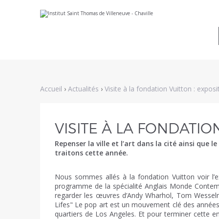
Aller
Outils
au
personnels
contenu.
|
Aller
à
la
navigation
Accueil
›
Actualités
›
Visite à la fondation Vuitton : expos
VISITE À LA FONDATIO
Repenser la ville et l’art dans la cité ainsi q
traitons cette année.
Nous sommes allés à la fondation Vuitton voir l’ex
programme de la spécialité Anglais Monde Contemp
regarder les œuvres d’Andy Wharhol, Tom Wesselm
Lifes" Le pop art est un mouvement clé des années 6
quartiers de Los Angeles. Et pour terminer cette en