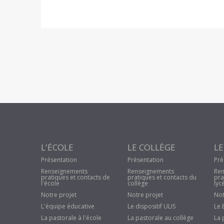
L'ÉCOLE
LE COLLÈGE
LE
Présentation
Présentation
Pré
Renseignements
Renseignements
Ren
pratiques et contacts de
pratiques et contacts du
pra
l'école
collège
lyc
Notre projet
Notre projet
Not
L'équipe éducative
Le dispositif ULIS
Le 
La pastorale à l'école
La pastorale au collège
La 