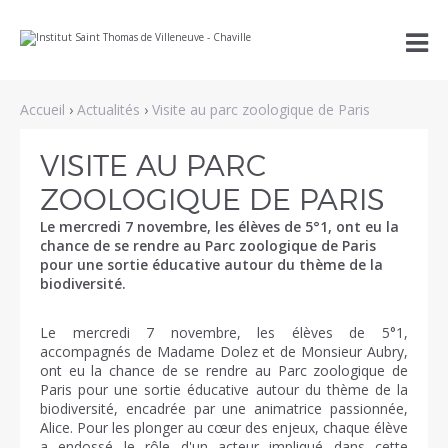
Aller
Outils

au
personnels
contenu.
|
Aller
à
Accueil
›
Actualités
›
Visite au parc zoologique de Paris
la
navigation
VISITE AU PARC
ZOOLOGIQUE DE PARIS
Le mercredi 7 novembre, les élèves de 5°1, ont eu la
chance de se rendre au Parc zoologique de Paris
pour une sortie éducative autour du thème de la
biodiversité.
Le mercredi 7 novembre, les élèves de 5°1,
accompagnés de Madame Dolez et de Monsieur Aubry,
ont eu la chance de se rendre au Parc zoologique de
Paris pour une sortie éducative autour du thème de la
biodiversité, encadrée par une animatrice passionnée,
Alice. Pour les plonger au cœur des enjeux, chaque élève
a endossé le rôle d'un acteur impliqué dans cette