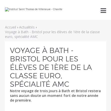
Aller
Outils

au
personnels
contenu.
|
Aller
à
Accueil
›
Actualités
›
la
navigation
Voyage à Bath - Bristol pour les élèves de 1ère de la classe
euro, spécialité AMC
VOYAGE À BATH -
BRISTOL POUR LES
ÉLÈVES DE 1ÈRE DE LA
CLASSE EURO,
SPÉCIALITÉ AMC
Notre voyage de trois jours à Bath et Bristol restera
sans aucun doute un moment fort de notre année
de première.