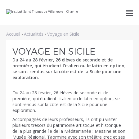
Aller
Outils

au
personnels
contenu.
|
Aller
à
Accueil
›
Actualités
›
Voyage en Sicile
la
navigation
VOYAGE EN SICILE
Du 24 au 28 février, 26 élèves de seconde et de
première, qui étudient l'italien ou le latin en option,
se sont rendus sur la côte est de la Sicile pour une
exploration.
Du 24 au 28 février, 26 élèves de seconde et de
première, qui étudient l'italien ou le latin en option, se
sont rendus sur la côte est de la Sicile pour une
exploration.
Accompagnés de leurs professeurs, ils ont pu visiter
plusieurs trésors du patrimoine artistique et historique
de la plus grande île de la Méditerranée : Messine et son
Musée Régional, Taormine avec son théâtre grec et ses