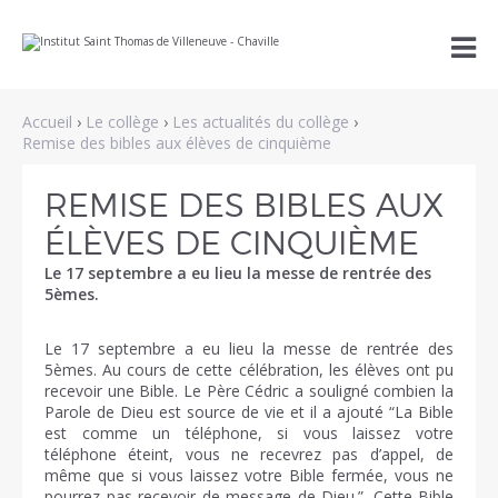
Aller
Outils

au
personnels
contenu.
|
Aller
à
Accueil
›
Le collège
›
Les actualités du collège
›
la
navigation
Remise des bibles aux élèves de cinquième
REMISE DES BIBLES AUX
ÉLÈVES DE CINQUIÈME
Le 17 septembre a eu lieu la messe de rentrée des
5èmes.
Le 17 septembre a eu lieu la messe de rentrée des
5èmes. Au cours de cette célébration, les élèves ont pu
recevoir une Bible. Le Père Cédric a souligné combien la
Parole de Dieu est source de vie et il a ajouté “La Bible
est comme un téléphone, si vous laissez votre
téléphone éteint, vous ne recevrez pas d’appel, de
même que si vous laissez votre Bible fermée, vous ne
pourrez pas recevoir de message de Dieu.”. Cette Bible