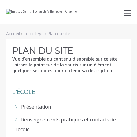
Aller
Outils

au
personnels
contenu.
|
Aller
à
Accueil
›
Le collège
›
Plan du site
la
navigation
PLAN DU SITE
Vue d'ensemble du contenu disponible sur ce site.
Laissez le pointeur de la souris sur un élément
quelques secondes pour obtenir sa description.
L'ÉCOLE
Présentation
Renseignements pratiques et contacts de
l'école