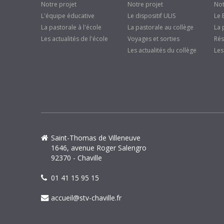
Notre projet
Notre projet
Not
L'équipe éducative
Le dispositif ULIS
Le 
La pastorale à l'école
La pastorale au collège
La 
Les actualités de l'école
Voyages et sorties
Rés
Les actualités du collège
Les
Saint-Thomas de Villeneuve
1646, avenue Roger Salengro
92370 - Chaville
01 41 15 95 15
accueil@stv-chaville.fr