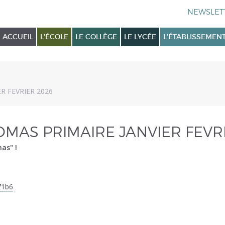
ACCUEIL
L'ÉCOLE
LE COLLÈGE
LE LYCÉE
L'ÉTABLISSEMEN
R FEVRIER 2026
OMAS PRIMAIRE JANVIER FEVR
as" !
71b6