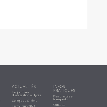
ACTUALITÉS
INFOS
PRATIQUES
Les journées
d'intégration au lycée
Plan d'accès et
transports
e
Collège au Cinéma
Contacts
Parcoursup 2024