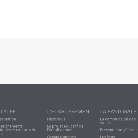
 LYCÉE
L'ÉTABLISSEMENT
LA PASTORALE
sentation
Historique
La communauté des
soeurs
seignements
Le projet éducatif de
tiques et contacts du
l'établissement
Présentation général
ée
Organigrammes
Les lieux