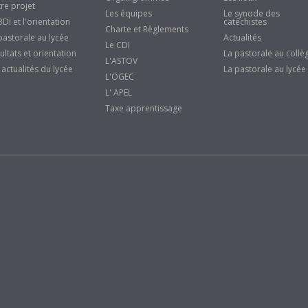
re projet
Les équipes
Le synode des
BDI et l'orientation
catéchistes
Charte et Règlements
pastorale au lycée
Actualités
Le CDI
ultats et orientation
La pastorale au collè
L'ASTOV
 actualités du lycée
La pastorale au lycée
L'OGEC
L' APEL
Taxe apprentissage