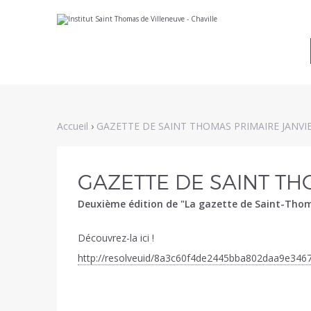
Aller
Outils
au
personnels
contenu.
|
Aller
à
la
navigation
Accueil
›
GAZETTE DE SAINT THOMAS PRIMAIRE JANVIE
GAZETTE DE SAINT TH
Deuxième édition de "La gazette de Saint-Thom
Découvrez-la ici !
http://resolveuid/8a3c60f4de2445bba802daa9e346