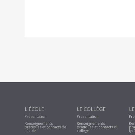
L'ÉCOLE
LE COLLÈGE
LE
Présentation
Présentation
Pré
Renseignements
Renseignements
Ren
pratiques et contacts de
pratiques et contacts du
pra
l'école
collège
lyc