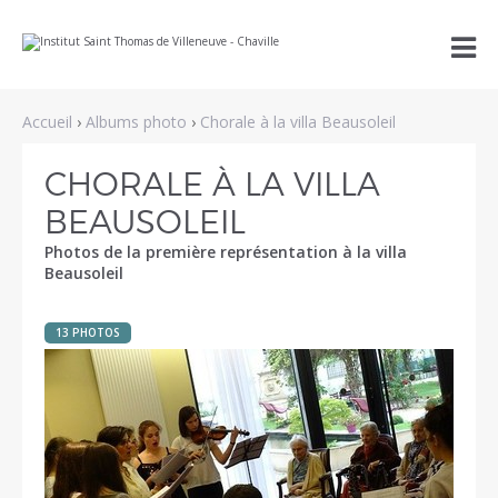
Aller
Outils

au
personnels
contenu.
|
Aller
à
Accueil
›
Albums photo
›
Chorale à la villa Beausoleil
la
navigation
CHORALE À LA VILLA
BEAUSOLEIL
Photos de la première représentation à la villa
Beausoleil
13 PHOTOS