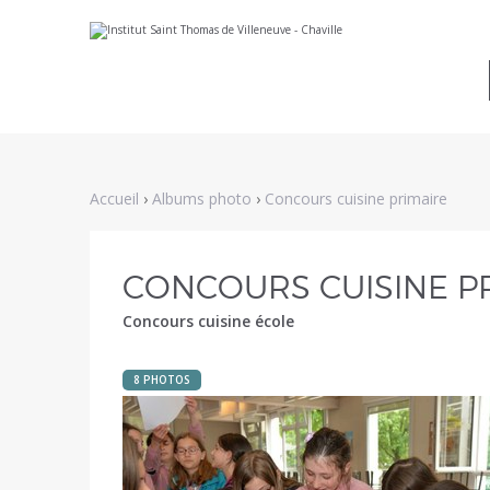
Aller
Outils
au
personnels
contenu.
|
Aller
à
la
navigation
Accueil
›
Albums photo
›
Concours cuisine primaire
CONCOURS CUISINE P
Concours cuisine école
8 PHOTOS