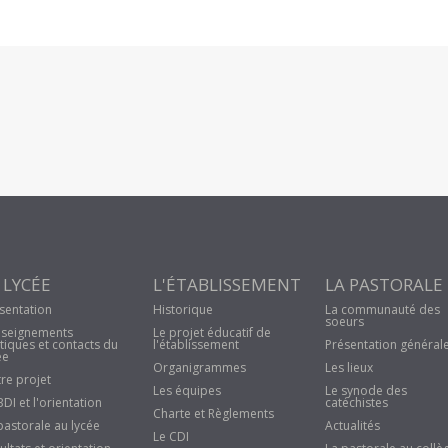
 LYCÉE
L'ÉTABLISSEMENT
LA PASTORALE
sentation
Historique
La communauté des
soeurs
seignements
Le projet éducatif de
tiques et contacts du
l'établissement
Présentation général
ée
Organigrammes
Les lieux
re projet
Les équipes
Le synode des
BDI et l'orientation
catéchistes
Charte et Règlements
pastorale au lycée
Actualités
Le CDI