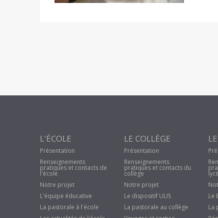
L'ÉCOLE
LE COLLÈGE
LE
Présentation
Présentation
Pré
Renseignements
Renseignements
Ren
pratiques et contacts de
pratiques et contacts du
pra
l'école
collège
lyc
Notre projet
Notre projet
Not
L'équipe éducative
Le dispositif ULIS
Le 
La pastorale à l'école
La pastorale au collège
La 