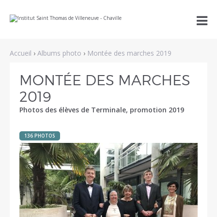
Aller
Outils

au
personnels
contenu.
|
Aller
à
Accueil
›
Albums photo
›
Montée des marches 2019
la
navigation
MONTÉE DES MARCHES
2019
Photos des élèves de Terminale, promotion 2019
136 PHOTOS