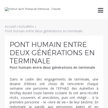
Aller
Outils

au
personnels
contenu.
|
Aller
à
Accueil
›
Actualités
›
la
navigation
Pont humain entre deux générations en terminale
PONT HUMAIN ENTRE
DEUX GÉNÉRATIONS EN
TERMINALE
Pont humain entre deux générations en terminale
Dans le cadre des engagements de terminale, une
dizaine d'élèves ont choisi de rencontrer chaque
semaine une personne de l'EPHAD des Aulnettes à
Viroflay durant toute l’année scolaire. Ils ont ainsi récolté
récits, souvenirs et anecdotes, puis ont rédigé – à la
première personne – le « livre de vie » de leur binôme. En
redonnant la parole aux personnes âgées et en